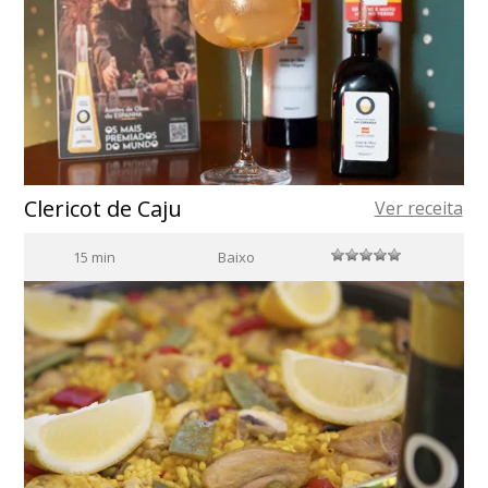
Clericot de Caju
Ver receita
15 min
Baixo