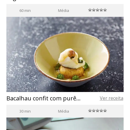
60 min
Média
Bacalhau confit com purê de ervilha e legumes braseados
Ver receita
30 min
Média