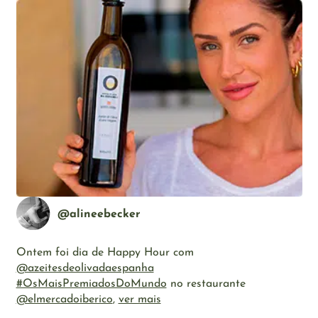
@alineebecker
Ontem foi dia de Happy Hour com
@azeitesdeolivadaespanha
#OsMaisPremiadosDoMundo
no restaurante
@elmercadoiberico
,
ver mais