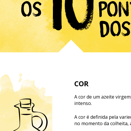
COR
A cor de um azeite virge
intenso.
A cor é definida pela var
no momento da colheita, a