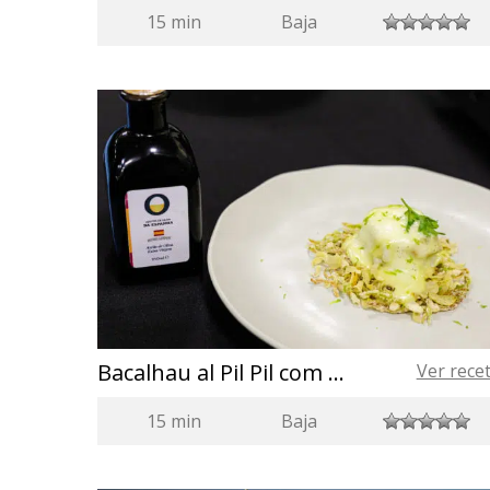
15 min
Baja
Bacalhau al Pil Pil com Azeite de Oliva da Espanha
Ver rece
15 min
Baja