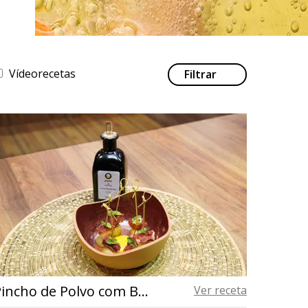
Vídeorecetas
Filtrar
Pincho de Polvo com Batatinha Crocante e Emulsão de Pimentão Vermelho
Ver receta