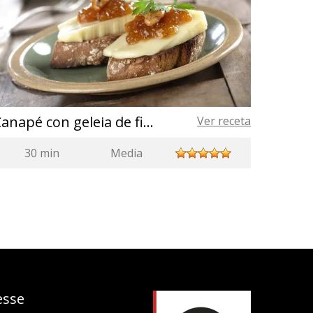
Canapé con geleia de figos, nozes e queijo Arzúa Ulloa
Ver receta
30 min
Media
esse