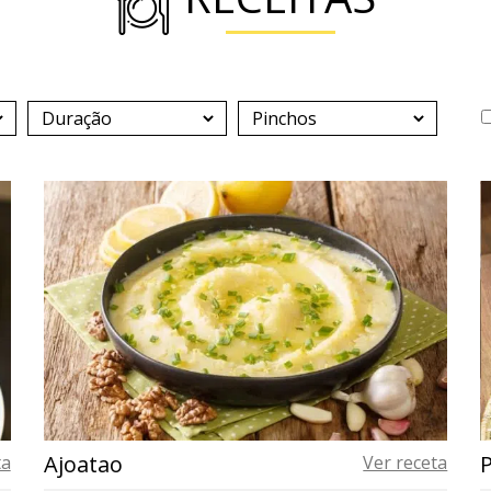
Ajoatao
ta
Ver receta