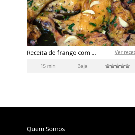
Receita de frango com alho (“al ajillo”) e azeite de oliva da Espanha
Ver rece
15 min
Baja
Quem Somos