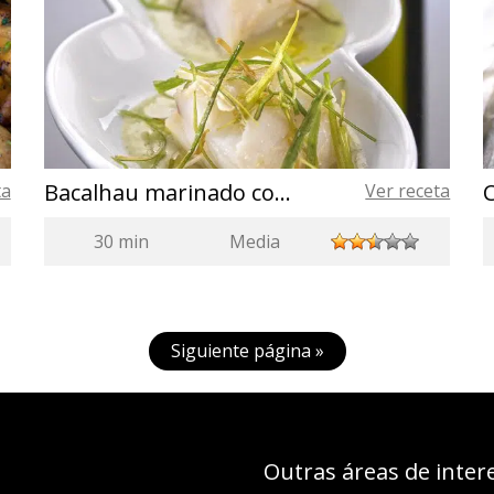
Bacalhau marinado com creme de porrusalda e alho-poró crocante
ta
Ver receta
30 min
Media
Siguiente página »
Outras áreas de inter