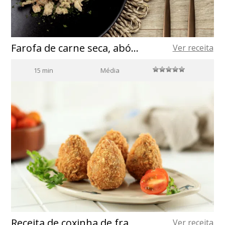
Farofa de carne seca, abóbora e ovo
Ver receita
15 min
Média
Receita de coxinha de frango
Ver receita