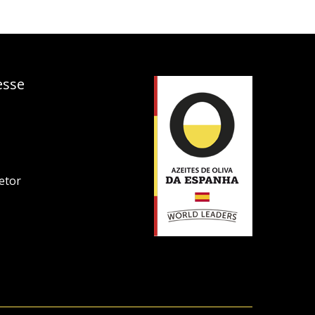
esse
etor