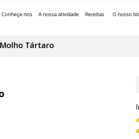
Conheça-nos
A nossa atividade
Receitas
O nosso bl
Molho Tártaro
o