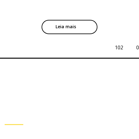
Leia mais
102
0
Subscreva a nossa
Newsletter
Inscreva-se se você quiser receber mais informações de