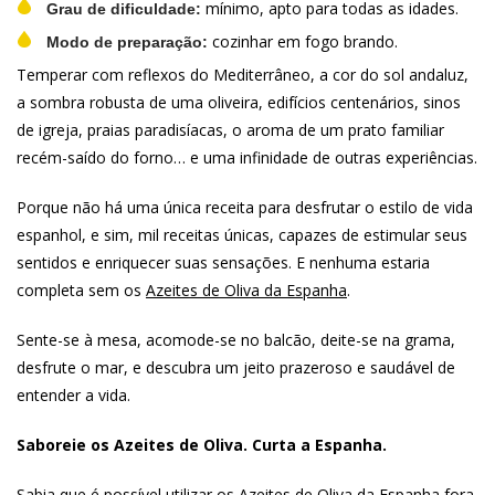
mínimo, apto para todas as idades.
Grau de dificuldade:
cozinhar em fogo brando.
Modo de preparação:
Temperar com reflexos do Mediterrâneo, a cor do sol andaluz,
a sombra robusta de uma oliveira, edifícios centenários, sinos
de igreja, praias paradisíacas, o aroma de um prato familiar
recém-saído do forno… e uma infinidade de outras experiências.
Porque não há uma única receita para desfrutar o estilo de vida
espanhol, e sim, mil receitas únicas, capazes de estimular seus
sentidos e enriquecer suas sensações. E nenhuma estaria
completa sem os
Azeites de Oliva da Espanha
.
Sente-se à mesa, acomode-se no balcão, deite-se na grama,
desfrute o mar, e descubra um jeito prazeroso e saudável de
entender a vida.
Saboreie os Azeites de Oliva. Curta a Espanha.
Sabia que
é possível utilizar os Azeites de Oliva da Espanha fora