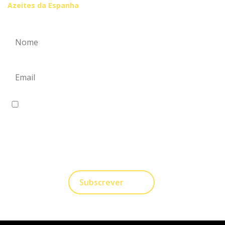
Azeites da Espanha
Eu concordo em receber comunicações.
A nossa empresa está comprometida a proteger e
respeitar sua privacidade, utilizaremos seus dados
apenas para fins de Marketing. Você pode alterar suas
preferências a qualquer momento.
Subscrever