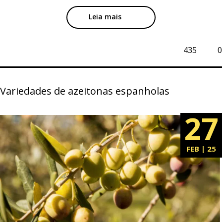
Leia mais
435
0
Variedades de azeitonas espanholas
27
FEB | 25