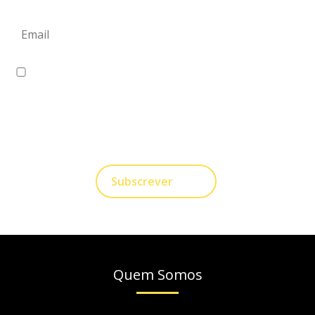
Eu concordo em receber comunicações.
A nossa empresa está comprometida a proteger e
respeitar sua privacidade, utilizaremos seus dados
apenas para fins de Marketing. Você pode alterar suas
preferências a qualquer momento.
Subscrever
Quem Somos