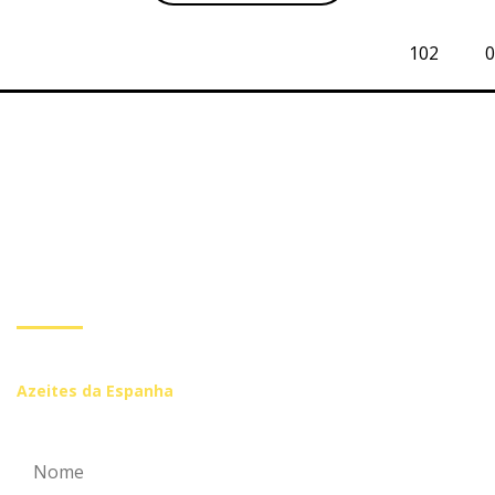
102
0
Subscreva a nossa
Newsletter
Inscreva-se se você quiser receber mais informações de
Azeites da Espanha