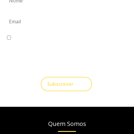
Eu concordo em receber comunicações.
A nossa empresa está comprometida a proteger e
respeitar sua privacidade, utilizaremos seus dados
apenas para fins de Marketing. Você pode alterar suas
preferências a qualquer momento.
Subscrever
Quem Somos