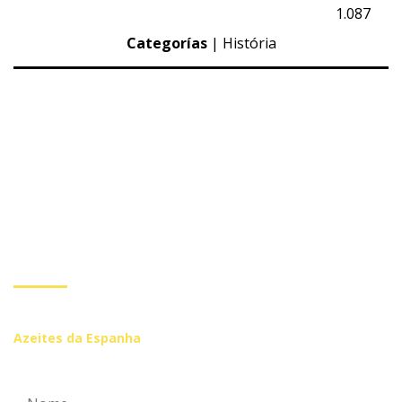
1.087
Categorías
|
História
Subscreva a nossa
Newsletter
Inscreva-se se você quiser receber mais informações de
Azeites da Espanha