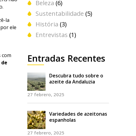
Beleza
(6)
o.
Sustentabilidade
(5)
zê-la
História
(3)
 por ele
Entrevistas
(1)
s com
Entradas Recentes
 de
Descubra tudo sobre o
azeite da Andaluzia
27 febrero, 2025
Variedades de azeitonas
espanholas
27 febrero, 2025