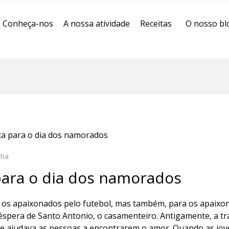
Conheça-nos
A nossa atividade
Receitas
O nosso bl
ca para o dia dos namorados
nha
para o dia dos namorados
a os apaixonados pelo futebol, mas também, para os apaixo
éspera de Santo Antonio, o casamenteiro. Antigamente, a tr
ue ajudava as pessoas a encontrarem o amor. Quando as jo