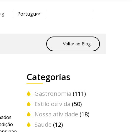
og
Voltar ao Blog
Categorías
Gastronomia
(111)
Estilo de vida
(50)
Nossa atividade
(18)
nados
Saude
(12)
adição
vens não