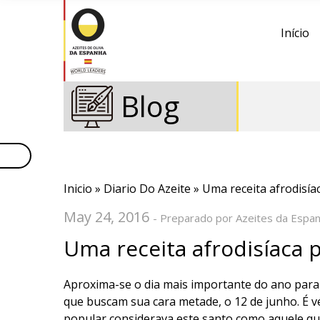
Início
Blog
Inicio
»
Diario Do Azeite
» Uma receita afrodisía
May 24, 2016
- Preparado por Azeites da Espa
Uma receita afrodisíaca 
Aproxima-se o dia mais importante do ano par
que buscam sua cara metade, o 12 de junho. É v
popular considerava este santo como aquele q