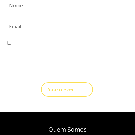
Eu concordo em receber comunicações.
A nossa empresa está comprometida a proteger e
respeitar sua privacidade, utilizaremos seus dados
apenas para fins de Marketing. Você pode alterar suas
preferências a qualquer momento.
Subscrever
Quem Somos