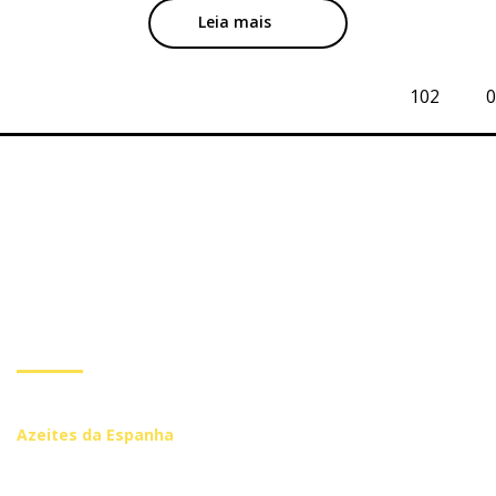
Leia mais
102
0
Subscreva a nossa
Newsletter
Inscreva-se se você quiser receber mais informações de
Azeites da Espanha