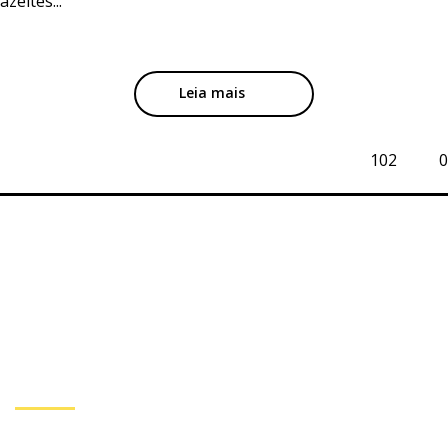
azeites...
Leia mais
102
0
Subscreva a nossa
Newsletter
Inscreva-se se você quiser receber mais informações de