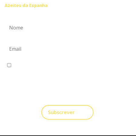
Azeites da Espanha
Eu concordo em receber comunicações.
A nossa empresa está comprometida a proteger e
respeitar sua privacidade, utilizaremos seus dados
apenas para fins de Marketing. Você pode alterar suas
preferências a qualquer momento.
Subscrever