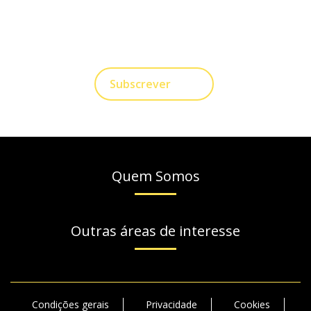
A nossa empresa está comprometida a proteger e
respeitar sua privacidade, utilizaremos seus dados
apenas para fins de Marketing. Você pode alterar suas
preferências a qualquer momento.
Subscrever
Quem Somos
Outras áreas de interesse
Condições gerais
Privacidade
Cookies