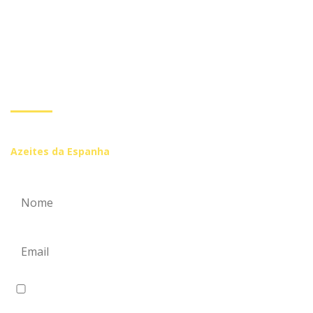
Subscreva a nossa
Newsletter
Inscreva-se se você quiser receber mais informações de
Azeites da Espanha
Eu concordo em receber comunicações.