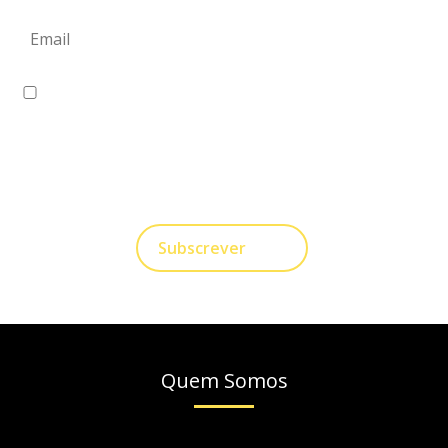
Eu concordo em receber comunicações.
A nossa empresa está comprometida a proteger e
respeitar sua privacidade, utilizaremos seus dados
apenas para fins de Marketing. Você pode alterar suas
preferências a qualquer momento.
Subscrever
Quem Somos