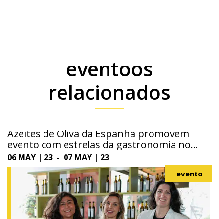
eventoos
relacionados
Azeites de Oliva da Espanha promovem
evento com estrelas da gastronomia no
Shopping JK Iguatemi, em SP
06 MAY | 23 - 07 MAY | 23
evento