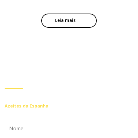
Leia mais
Subscreva a nossa
Newsletter
Inscreva-se se você quiser receber mais informações de
Azeites da Espanha