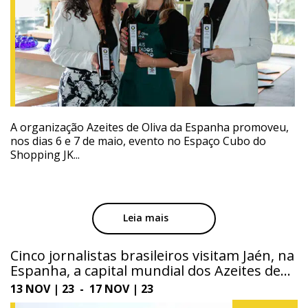
A organização Azeites de Oliva da Espanha promoveu,
nos dias 6 e 7 de maio, evento no Espaço Cubo do
Shopping JK...
Leia mais
Cinco jornalistas brasileiros visitam Jaén, na
Espanha, a capital mundial dos Azeites de
Oliva
13 NOV | 23 - 17 NOV | 23