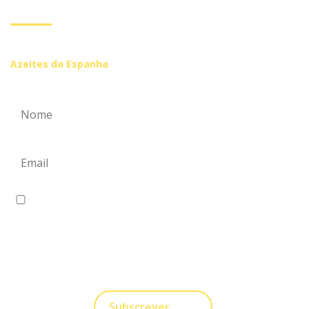
Inscreva-se se você quiser receber mais informações de
Azeites da Espanha
Eu concordo em receber comunicações.
A nossa empresa está comprometida a proteger e
respeitar sua privacidade, utilizaremos seus dados
apenas para fins de Marketing. Você pode alterar suas
preferências a qualquer momento.
Subscrever