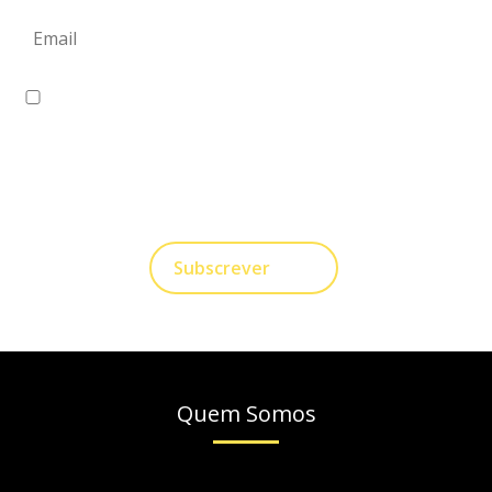
Eu concordo em receber comunicações.
A nossa empresa está comprometida a proteger e
respeitar sua privacidade, utilizaremos seus dados
apenas para fins de Marketing. Você pode alterar suas
preferências a qualquer momento.
Subscrever
Quem Somos