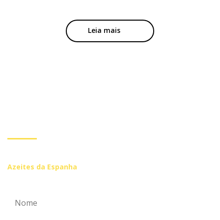
Leia mais
Subscreva a nossa
Newsletter
Inscreva-se se você quiser receber mais informações de
Azeites da Espanha