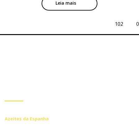
Leia mais
102
0
Subscreva a nossa
Newsletter
Inscreva-se se você quiser receber mais informações de
Azeites da Espanha