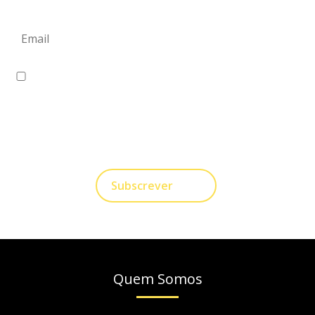
Eu concordo em receber comunicações.
A nossa empresa está comprometida a proteger e
respeitar sua privacidade, utilizaremos seus dados
apenas para fins de Marketing. Você pode alterar suas
preferências a qualquer momento.
Subscrever
Quem Somos