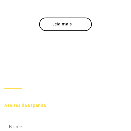
Leia mais
Subscreva a nossa
Newsletter
Inscreva-se se você quiser receber mais informações de
Azeites da Espanha